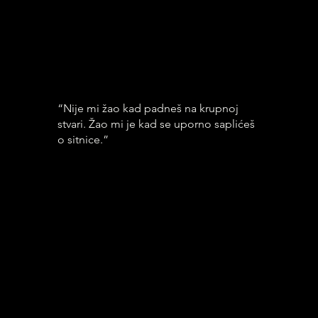
“Nije mi žao kad padneš na krupnoj
stvari. Žao mi je kad se uporno saplićeš
o sitnice.”