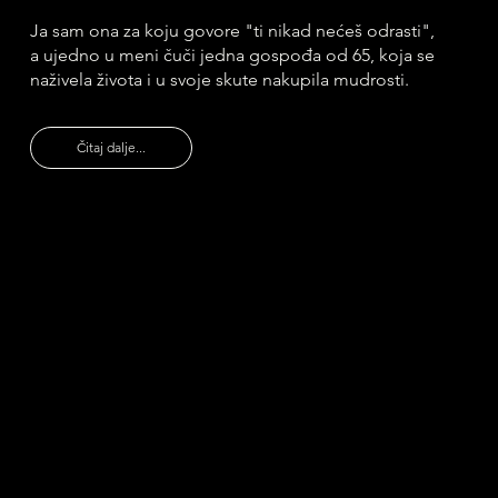
Ja sam ona za koju govore "ti nikad nećeš odrasti",
a ujedno u meni čuči jedna gospođa od 65, koja se
naživela života i u svoje skute nakupila mudrosti.
Čitaj dalje...