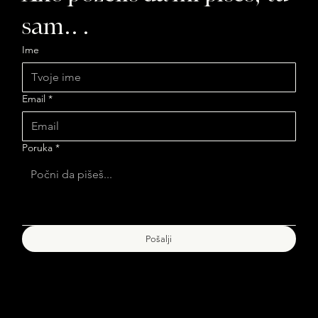
sam.. .
Ime
Email
*
Poruka
*
Pošalji