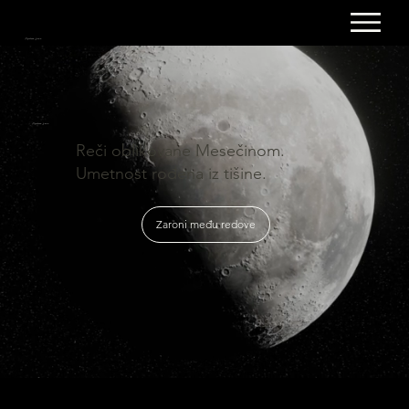
Mesečeva žena
Mesečeva žena
Reči oblikovane Mesečinom.
Umetnost rođena iz tišine.
Zaroni među redove