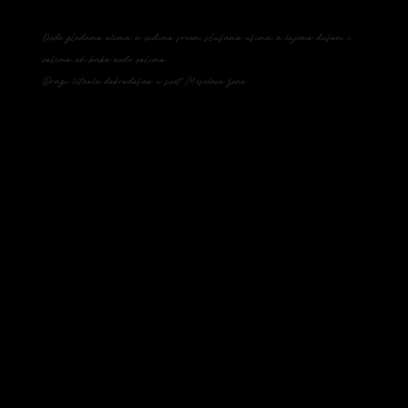
Ovde gledamo očima, a vidimo srcem, slušamo ušima, a čujemo dušom i
volimo, oh kako ovde volimo.
Dragi čitaoče, dobrodošao u svet Mesečeve žene