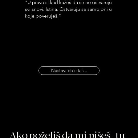
"U pravu si kad kažeš da se ne ostvaruju
svi snovi. Istina. Ostvaruju se samo oni u
koje poveruješ.”
Nastavi da čitaš...
Ako poželiš da mi pišeš, tu 