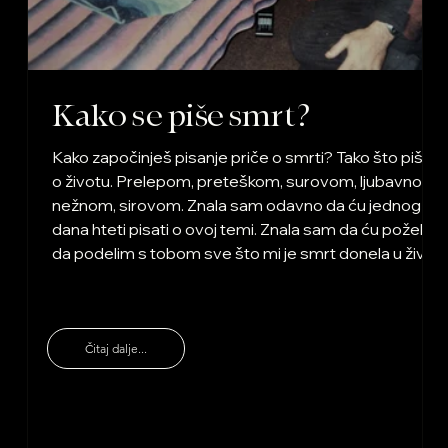
Kako se piše smrt?
Kako započinješ pisanje priče o smrti? Tako što pišeš
o životu. Prelepom, preteškom, surovom, ljubavnom,
nežnom, sirovom. Znala sam odavno da ću jednog
dana hteti pisati o ovoj temi. Znala sam da ću poželeti
da podelim s tobom sve što mi je smrt donela u život.
Možda si ti već sve ovo prošao/la pa tačno znaš kroz
šta ja sad prolazim. Nadaću se da ne znaš i da još
dugo nećeš saznati. Ipak, ostani ovde sa mnom.
Verujem da će ti ovi redovi svakako značiti. Smrt i
Čitaj dalje...
gubitak,