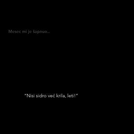
Mesec mi je šapnuo..
“Nisi sidro već krila, leti!”