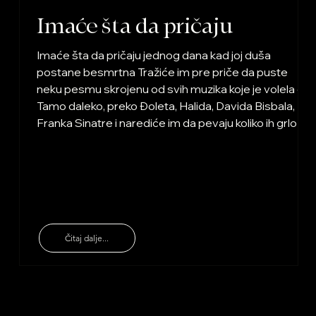
Imaće šta da pričaju
Imaće šta da pričaju jednog dana kad joj duša
postane besmrtna Tražiće im pre priče da puste
neku pesmu skrojenu od svih muzika koje je volela od
Tamo daleko, preko Đoleta, Halida, Davida Bisbala,
Franka Sinatre i narediće im da pevaju koliko ih grlo
nosi jer neće tu biti šta za žaljenje ona je upravo
postala besmrtna Imaće šta da pričaju koliko je ta
žena, koja je sebe večito devojčicom zvala, volela
život otvorene prozore i otvorenija srca Imaće šta da
pričaju uspehe je
Čitaj dalje...