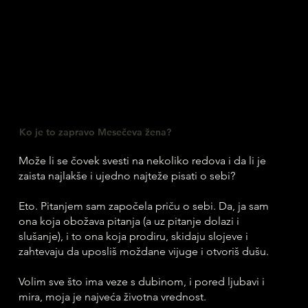
Ko je to zapravo Mesečeva žena?
Može li se čovek svesti na nekoliko redova i da li je
zaista najlakše i ujedno najteže pisati o sebi?
Eto. Pitanjem sam započela priču o sebi. Da, ja sam
ona koja obožava pitanja (a uz pitanje dolazi i
slušanje), i to ona koja prodiru, skidaju slojeve i
zahtevaju da uposliš moždane vijuge i otvoriš dušu.
Volim sve što ima veze s dubinom, i pored ljubavi i
mira, moja je najveća životna vrednost.